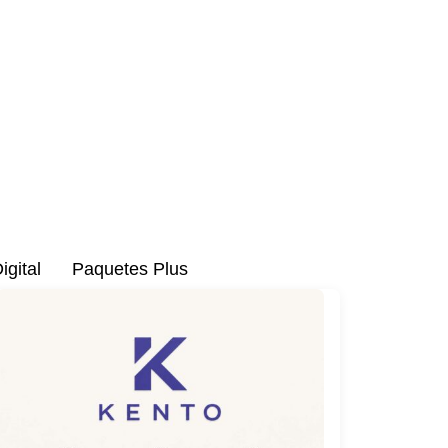
M
e
n
u
igital
Paquetes Plus