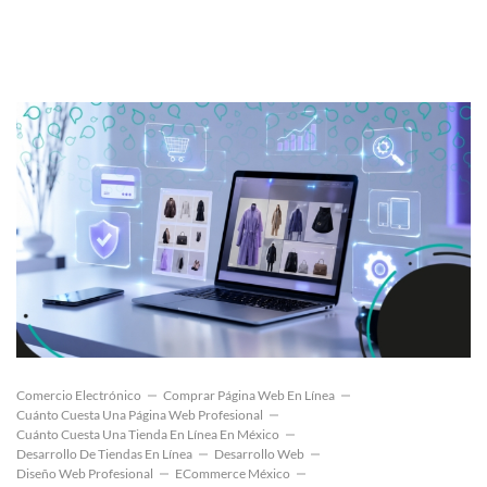
Comercio Electrónico
Comprar Página Web En Línea
Cuánto Cuesta Una Página Web Profesional
Cuánto Cuesta Una Tienda En Línea En México
Desarrollo De Tiendas En Línea
Desarrollo Web
Diseño Web Profesional
ECommerce México