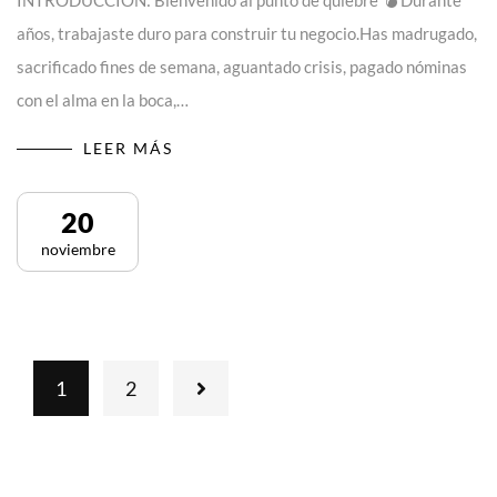
INTRODUCCIÓN: Bienvenido al punto de quiebre 💣 Durante
años, trabajaste duro para construir tu negocio.Has madrugado,
sacrificado fines de semana, aguantado crisis, pagado nóminas
con el alma en la boca,…
LEER MÁS
20
noviembre
1
2