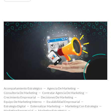
Acompañamiento Estratégico
Agencia De Marketing
Consultoría De Marketing
Contratar Agencia De Marketing
Crecimiento Empresarial
Decisiones De Marketing
Equipo De Marketing Interno
Escalabilidad Empresarial
Estrategia Digital
Externalizar Marketing
Marketing Con Estrategia
Marketing Empresarial
Marketing Estratégico