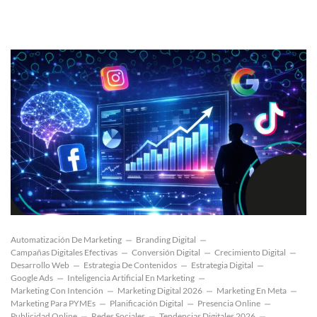
Automatización De Marketing
Branding Digital
Campañas Digitales Efectivas
Conversión Digital
Crecimiento Digital
Desarrollo Web
Estrategia De Contenidos
Estrategia Digital
Google Ads
Inteligencia Artificial En Marketing
Marketing Con Intención
Marketing Digital 2026
Marketing En Meta
Marketing Para PYMEs
Planificación Digital
Presencia Online
Publicidad Online
Redes Sociales
Tendencias Digitales 2026