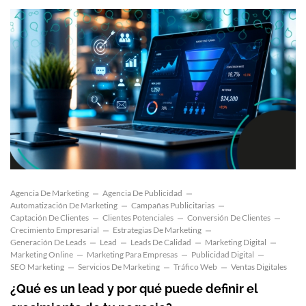
Agencia De Marketing
Agencia De Publicidad
Automatización De Marketing
Campañas Publicitarias
Captación De Clientes
Clientes Potenciales
Conversión De Clientes
Crecimiento Empresarial
Estrategias De Marketing
Generación De Leads
Lead
Leads De Calidad
Marketing Digital
Marketing Online
Marketing Para Empresas
Publicidad Digital
SEO Marketing
Servicios De Marketing
Tráfico Web
Ventas Digitales
¿Qué es un lead y por qué puede definir el