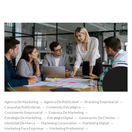
Agencia De Marketing
Agencia De Publicidad
Branding Empresarial
Campañas Publicitarias
Contenido Estratégico
Crecimiento Empresarial
Empresa De Marketing
Estrategia De Marketing
Estrategia Digital
Generación De Clientes
Identidad De Marca
Marketing Corporativo
Marketing Digital
Marketing Para Empresas
Marketing Profesional