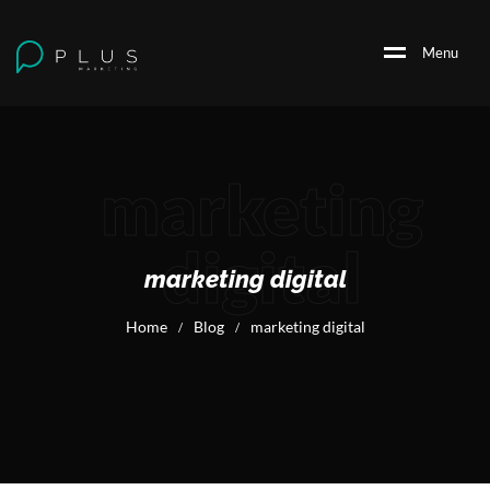
M
e
n
u
marketing
digital
marketing digital
Home
Blog
marketing digital
/
/