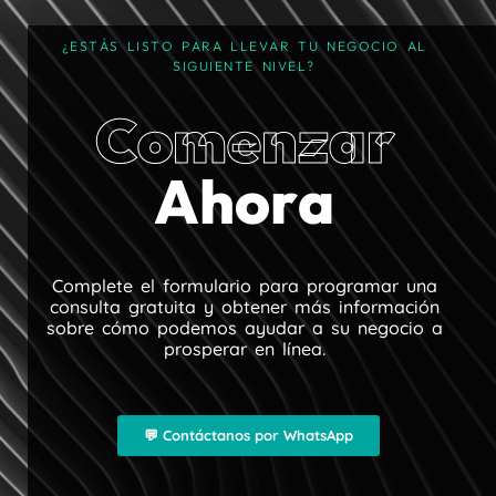
¿
E
S
T
Á
S
L
I
S
T
O
P
A
R
A
L
L
E
V
A
R
T
U
N
E
G
O
C
I
O
A
L
S
I
G
U
I
E
N
T
E
N
I
V
E
L
?
C
o
m
e
n
z
a
r
A
h
o
r
a
C
o
m
p
l
e
t
e
e
l
f
o
r
m
u
l
a
r
i
o
p
a
r
a
p
r
o
g
r
a
m
a
r
u
n
a
c
o
n
s
u
l
t
a
g
r
a
t
u
i
t
a
y
o
b
t
e
n
e
r
m
á
s
i
n
f
o
r
m
a
c
i
ó
n
s
o
b
r
e
c
ó
m
o
p
o
d
e
m
o
s
a
y
u
d
a
r
a
s
u
n
e
g
o
c
i
o
a
p
r
o
s
p
e
r
a
r
e
n
l
í
n
e
a
.
💬 Contáctanos por WhatsApp