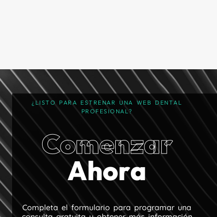
¿
L
I
S
T
O
P
A
R
A
E
S
T
R
E
N
A
R
U
N
A
W
E
B
D
E
N
T
A
L
P
R
O
F
E
S
I
O
N
A
L
?
C
o
m
e
n
z
a
r
A
h
o
r
a
C
o
m
p
l
e
t
a
e
l
f
o
r
m
u
l
a
r
i
o
p
a
r
a
p
r
o
g
r
a
m
a
r
u
n
a
c
o
n
s
u
l
t
a
g
r
a
t
u
i
t
a
y
o
b
t
e
n
e
r
m
á
s
i
n
f
o
r
m
a
c
i
ó
n