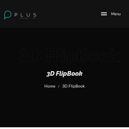
M
e
n
u
3D FlipBook
3D FlipBook
Home
3D FlipBook
/