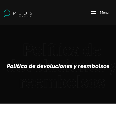
M
e
n
u
Política de
devoluciones 
Política de devoluciones y reembolsos
reembolsos