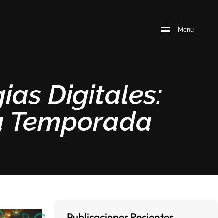
M
e
n
u
as Digitales:
ta Temporada
Publicaciones Recientes