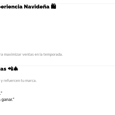
riencia Navideña 🛍️
ra maximizar ventas en la temporada.
as 📲🎄
 y refuercen tu marca.
.”
 ganar.”