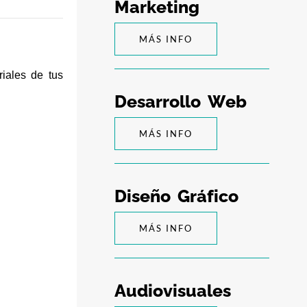
M
a
r
k
e
t
i
n
g
MÁS INFO
riales de tus
D
e
s
a
r
r
o
l
l
o
W
e
b
MÁS INFO
D
i
s
e
ñ
o
G
r
á
f
i
c
o
MÁS INFO
A
u
d
i
o
v
i
s
u
a
l
e
s