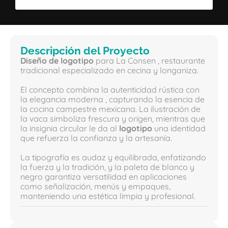
Descripción del Proyecto
Diseño de logotipo
para La Consen , restaurante
tradicional especializado en cecina y longaniza.
El concepto combina la autenticidad rústica con
la elegancia moderna , capturando la esencia de
la cocina campestre mexicana. La ilustración de
la vaca simboliza frescura y origen, mientras que
la insignia circular le da al
logotipo
una identidad
que refuerza la confianza y la artesanía.
La tipografía es audaz y equilibrada, enfatizando
la fuerza y ​​la tradición, y la paleta de blanco y
negro garantiza versatilidad en aplicaciones
como señalización, menús y empaques,
manteniendo una estética limpia y profesional.