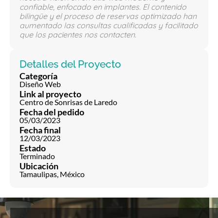
confiable, enfocado en implantes. El contenido
bilingüe y el proceso de reservas optimizado han
aumentado las consultas cualificadas y facilitado
que los pacientes nos contacten.
Detalles del Proyecto
Categoría
Diseño Web
Link al proyecto
Centro de Sonrisas de Laredo
Fecha del pedido
05/03/2023
Fecha final
12/03/2023
Estado
Terminado
Ubicación
Tamaulipas, México