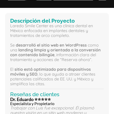
Descripción del Proyecto
Laredo Smile Center es una clínica dental en
México enfocada en implantes dentales y
tratamientos de arco completo.
Se
desarrolló el sitio web en WordPress
como
una
landing limpia y orientada a la conversión
con contenido bilingüe
, información clara del
tratamiento y acciones de “Reserva ahora”.
El
sitio está optimizado para dispositivos
móviles y SEO
, lo que ayuda a atraer clientes
potenciales calificados de EE. UU. y México y
simplifica las citas.
Reseñas de clientes
Dr. Eduardo ⭐⭐⭐⭐⭐
Especialista y Propietario
Trabajar con Luis fue excepcional. Él plasmó
nuestra visión en un sitio web moderno y