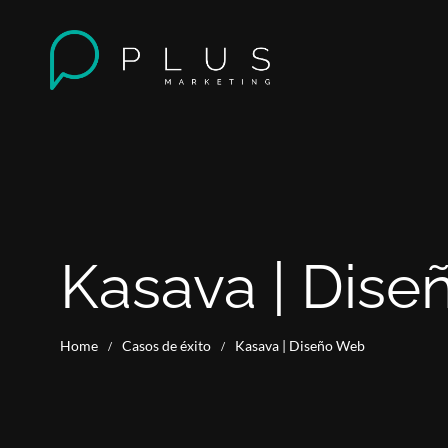
Kasava | Dis
Home
Casos de éxito
Kasava | Diseño Web
/
/