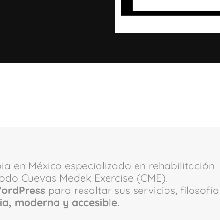
pia en México especializado en rehabilitación
étodo Cuevas Medek Exercise (CME).
 WordPress
para resaltar sus servicios, filosofía
pia, moderna y accesible.