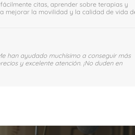
fácilmente citas, aprender sobre terapias y
a mejorar la movilidad y la calidad de vida d
. Me han ayudado muchísimo a conseguir más
precios y excelente atención. ¡No duden en