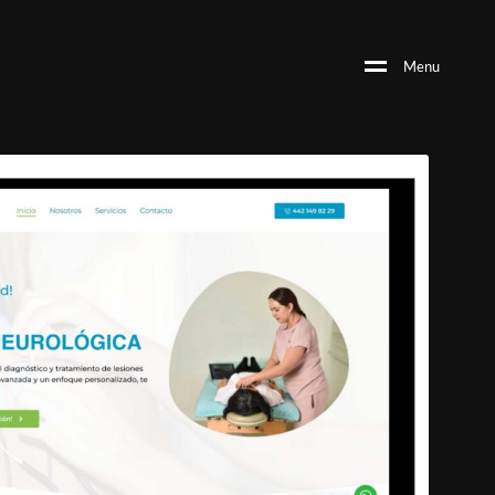
M
e
n
u