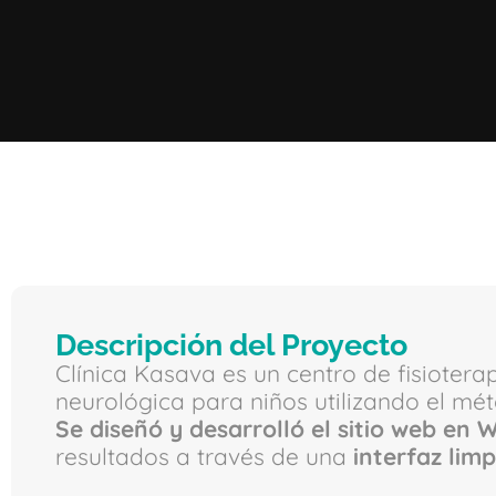
Descripción del Proyecto
Clínica Kasava es un centro de fisiotera
neurológica para niños utilizando el m
Se diseñó y desarrolló el sitio web en
resultados a través de una
interfaz lim