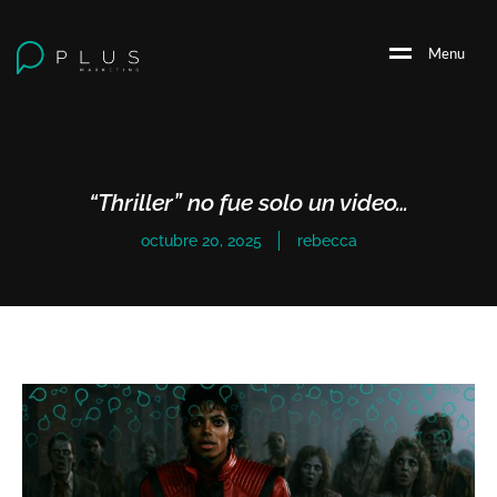
M
e
n
u
“Thriller” no fue solo un video…
octubre 20, 2025
rebecca