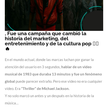
, Fue una campaña que cambió la
historia del marketing, del
entretenimiento y de la cultura pop 🧟‍♂️
🔥
En el mundo actual, donde las marcas luchan por ganar la
atención del usuario en 3 segundos,
hablar de un video
musical de 1983 que duraba 13 minutos y fue un fenómeno
global
puede parecer extraño. Pero ese video no era cualquier
video. Era
“Thriller” de Michael Jackson.
Y no solo marcó un antes y un después en la historia de la
música…