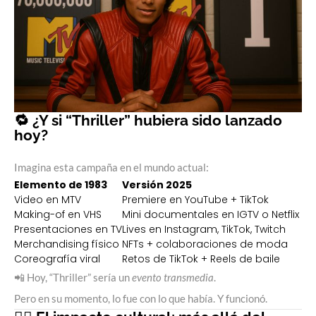
🔁 ¿Y si “Thriller” hubiera sido lanzado
hoy?
Imagina esta campaña en el mundo actual:
Elemento de 1983
Versión 2025
Video en MTV
Premiere en YouTube + TikTok
Making-of en VHS
Mini documentales en IGTV o Netflix
Presentaciones en TV
Lives en Instagram, TikTok, Twitch
Merchandising físico
NFTs + colaboraciones de moda
Coreografía viral
Retos de TikTok + Reels de baile
📲 Hoy, “Thriller” sería un
evento transmedia
.
Pero en su momento, lo fue con lo que había. Y funcionó.