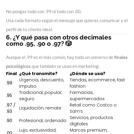
No pongas todo con .99 ni todo con .00.
Usa cada formato según el mensaje que quieres comunicar y el
perfil de tu cliente ideal.
6. ¿Y qué pasa con otros decimales
como .95, .90 o .97? 🎲
Aunque el .99 es el más común, hay todo un universo de
finales
psicológicos
que también se usan en marketing:
Final
¿Qué transmite?
¿Dónde se usa?
Urgencia, descuento,
Tiendas, ecommerce, fast
.99
impulso
fashion
Tradicional, popular,
Farmacias,
.95
seguro
supermercados
.97 /
Retail como Costco o
Liquidación, remate
.93
Sam’s
Servicios, productos
.90
Profesional, ordenado
digitales
Lujo, exclusividad,
Marcas premium,
.00