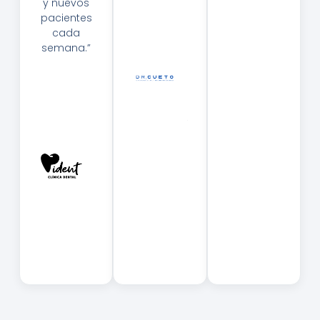
Ig
C
y nuevos
U
Or
pacientes
El
S
cada
C
A
semana.”
U
Et
Al
O
B
H
E
D
Rt
Z.
O
—
Pi
O
N
Fa
T
L
O
M
—
O
Pi
C
D
U
E
Et
N
O
T