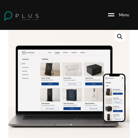
M
e
n
u