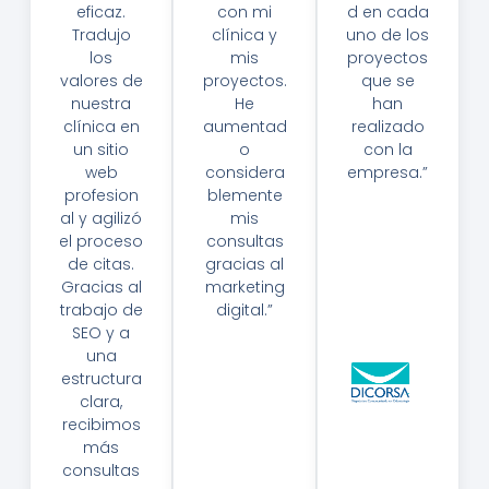
eficaz.
con mi
d en cada
Tradujo
clínica y
uno de los
los
mis
proyectos
valores de
proyectos.
que se
nuestra
He
han
clínica en
aumentad
realizado
un sitio
o
con la
web
considera
empresa.”
profesion
blemente
Li
al y agilizó
mis
C.
el proceso
consultas
K
de citas.
gracias al
Ar
Gracias al
marketing
In
trabajo de
digital.”
A
SEO y a
Ji
D
M
una
R.
É
estructura
J
N
clara,
O
E
recibimos
S
Z
más
É
—
consultas
M
Di