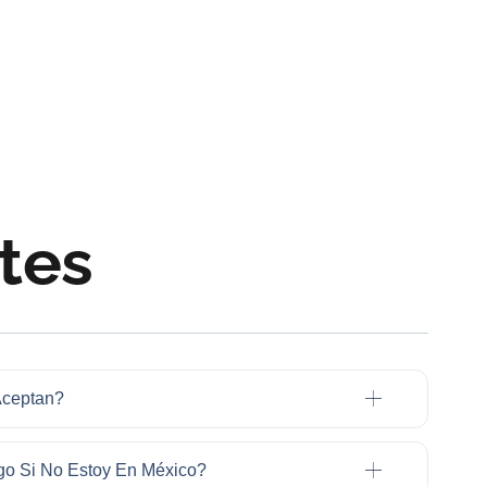
tes
Aceptan?
go Si No Estoy En México?