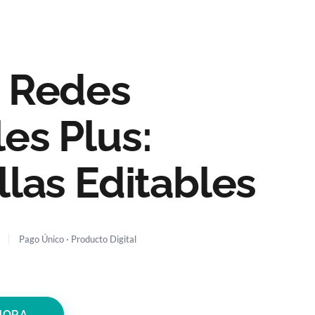
M
e
n
u
e Redes
les Plus:
llas Editables
HORA