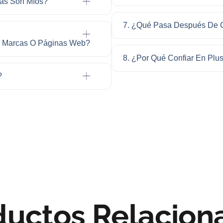
das Son Míos?
7. ¿Qué Pasa Después De C
os, Marcas O Páginas Web?
8. ¿Por Qué Confiar En Plu
?
ductos Relacion