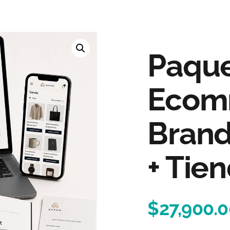
Paque
Ecom
Bran
+ Tie
$
27,900.