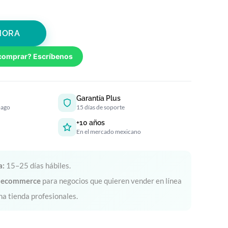
HORA
comprar? Escríbenos
Garantía Plus
pago
15 días de soporte
+10 años
En el mercado mexicano
a:
15–25 días hábiles.
y ecommerce
para negocios que quieren vender en línea
na tienda profesionales.