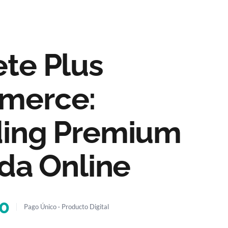
M
e
n
u
te Plus
merce:
ding Premium
nda Online
00