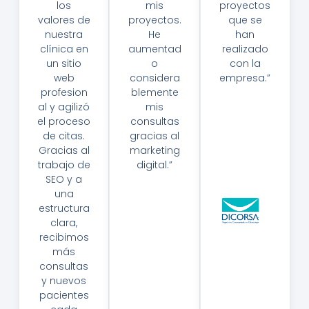
los
mis
proyectos
valores de
proyectos.
que se
nuestra
He
han
clínica en
aumentad
realizado
un sitio
o
con la
web
considera
empresa.”
profesion
blemente
Li
al y agilizó
mis
C.
el proceso
consultas
K
de citas.
gracias al
Ar
Gracias al
marketing
In
trabajo de
digital.”
A
SEO y a
Ji
D
M
una
R.
É
estructura
J
N
clara,
O
E
recibimos
S
Z
más
É
—
consultas
M
Di
Ig
C
y nuevos
U
Or
pacientes
El
S