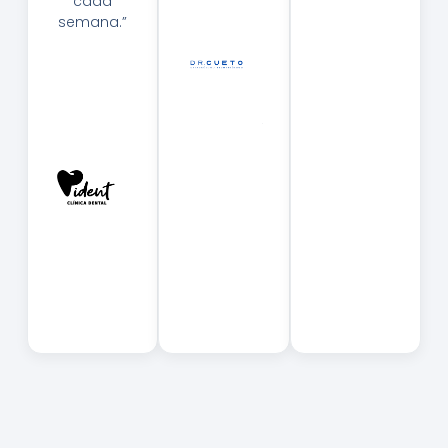
cada
C
A
semana.”
U
Et
Al
O
B
H
E
D
Rt
Z.
O
—
Pi
O
N
Fa
T
L
O
M
—
O
Pi
C
D
U
E
Et
N
O
T