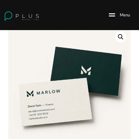
M
e
n
u