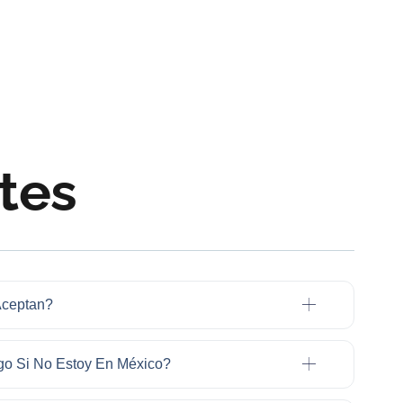
tes
Aceptan?
go Si No Estoy En México?