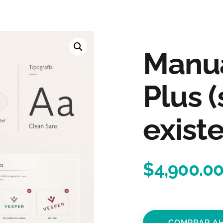
Manua
Plus 
exist
$
4,900.0
COMPRAR A