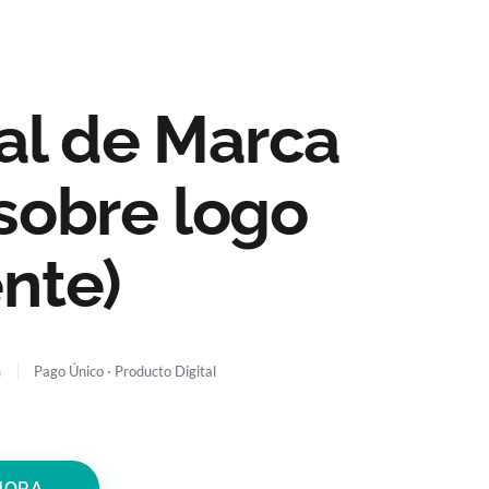
M
e
n
u
l de Marca
(sobre logo
ente)
0
HORA