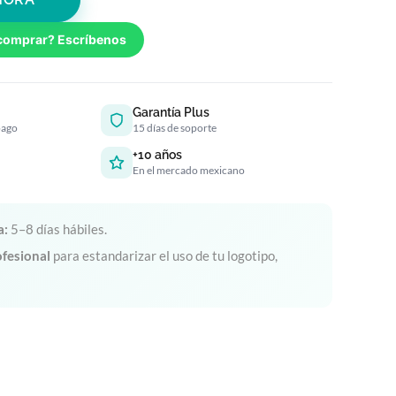
comprar? Escríbenos
Garantía Plus
pago
15 días de soporte
+10 años
En el mercado mexicano
a:
5–8 días hábiles.
fesional
para estandarizar el uso de tu logotipo,