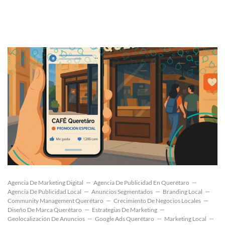
Agencia De Marketing Digital
Agencia De Publicidad En Querétaro
Agencia De Publicidad Local
Anuncios Segmentados
Branding Local
Community Management Querétaro
Crecimiento De Negocios Locales
Diseño De Marca Querétaro
Estrategias De Marketing
Geolocalización De Anuncios
Google Ads Querétaro
Marketing Local