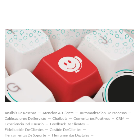
Análisis De Reseñas
Atención Al Cliente
Automatización De Procesos
Calificaciones De Servicio
Chatbots
Comentarios Positivos
CRM
Experiencia Del Usuario
Feedback De Clientes
Fidelización De Clientes
Gestión De Clientes
Herramientas De Soporte
Herramientas Digitales