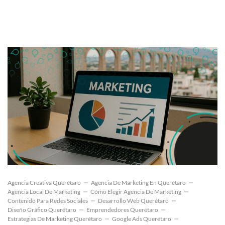
Agencia Creativa Querétaro
Agencia De Marketing En Querétaro
Agencia Local De Marketing
Cómo Elegir Agencia De Marketing
Contenido Para Redes Sociales
Desarrollo Web Querétaro
Diseño Gráfico Querétaro
Emprendedores Querétaro
Estrategias De Marketing Querétaro
Google Ads Querétaro