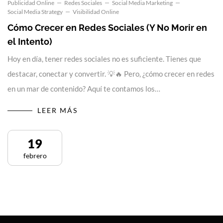
Publicidad Online
Redes Sociales
Social Media Marketing
Social Media Strategy
Visibilidad Online
Cómo Crecer en Redes Sociales (Y No Morir en
el Intento)
Hoy en día, tener redes sociales no es suficiente. Tienes que
destacar, conectar y convertir. 💡🔥 Pero, ¿cómo crecer en redes
en un mar de contenido? Aquí te contamos los…
LEER MÁS
19
febrero