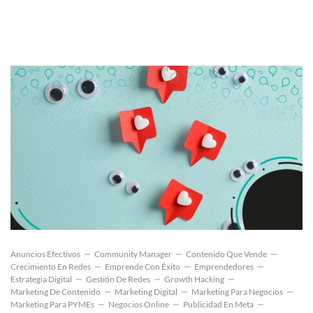
Anuncios Efectivos
Community Manager
Contenido Que Vende
Crecimiento En Redes
Emprende Con Éxito
Emprendedores
Estrategia Digital
Gestión De Redes
Growth Hacking
Marketing De Contenido
Marketing Digital
Marketing Para Negocios
Marketing Para PYMEs
Negocios Online
Publicidad En Meta