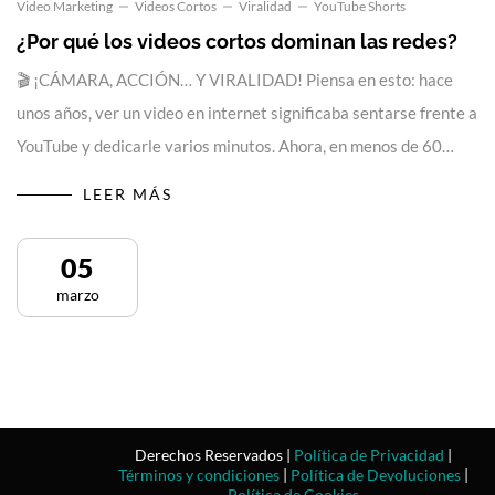
Video Marketing
Videos Cortos
Viralidad
YouTube Shorts
¿Por qué los videos cortos dominan las redes?
🎬 ¡CÁMARA, ACCIÓN… Y VIRALIDAD! Piensa en esto: hace
unos años, ver un video en internet significaba sentarse frente a
YouTube y dedicarle varios minutos. Ahora, en menos de 60…
LEER MÁS
05
marzo
Derechos Reservados |
Política de Privacidad
|
Términos y condiciones
|
Política de Devoluciones
|
Política de Cookies