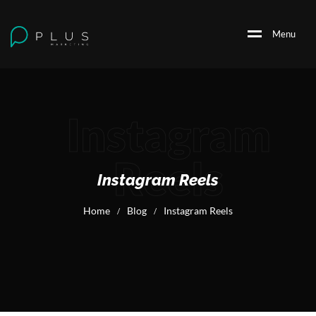
M
e
n
u
Instagram
Reels
Instagram Reels
Home
Blog
Instagram Reels
/
/