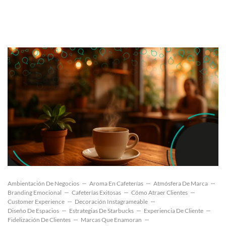
Ambientación De Negocios
Aroma En Cafeterías
Atmósfera De Marca
Branding Emocional
Cafeterías Exitosas
Cómo Atraer Clientes
Customer Experience
Decoración Instagrameable
Diseño De Espacios
Estrategias De Starbucks
Experiencia De Cliente
Fidelización De Clientes
Marcas Que Enamoran