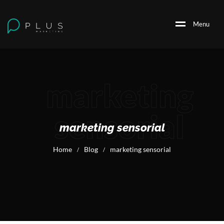
M
e
n
u
marketing
sensorial
marketing sensorial
Home
Blog
marketing sensorial
/
/