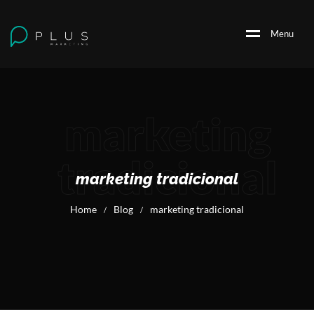
M
e
n
u
marketing
tradicional
marketing tradicional
Home
Blog
marketing tradicional
/
/