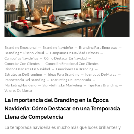
Branding Emocional
Branding Navideño
Branding Para Empresas
Branding Y Diseño Visual
Campañas De Navidad Exitosas
Campañas Navideñas
Cómo Destacar En Navidad
Conectar Con Clientes
Conexión Emocional Con Clientes
Diseño De Marca En Navidad
Emociones En Branding
Estrategias De Branding
Ideas Para Branding
Identidad De Marca
Importancia Del Branding
Marketing De Temporada
Marketing Navideño
Storytelling En Marketing
Tips Para Branding
Valores De Marca
La Importancia del Branding en la Época
Navideña: Cómo Destacar en una Temporada
Llena de Competencia
La temporada navideña es mucho más que luces brillantes y