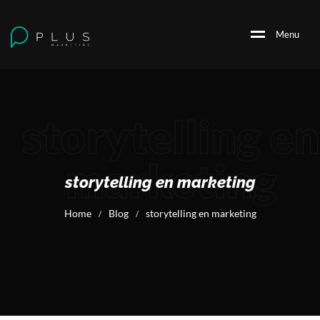
M
e
n
u
storytelling en
marketing
storytelling en marketing
Home
Blog
storytelling en marketing
/
/