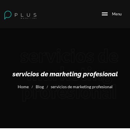
M
e
n
u
servicios de
marketing
servicios de marketing profesional
profesional
Home
Blog
servicios de marketing profesional
/
/