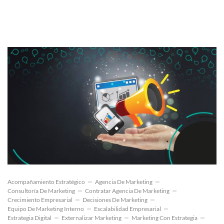
Acompañamiento Estratégico
Agencia De Marketing
Consultoría De Marketing
Contratar Agencia De Marketing
Crecimiento Empresarial
Decisiones De Marketing
Equipo De Marketing Interno
Escalabilidad Empresarial
Estrategia Digital
Externalizar Marketing
Marketing Con Estrategia