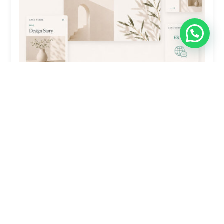
Traducción De Sitio Web Plus: 4-7
Secciones (Polylang)
$
4,900.00
Comprar ahora