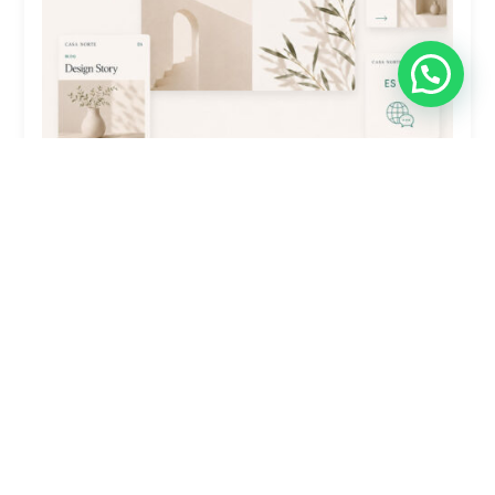
Traducción De Sitio Web Plus: 4-7
Secciones (Polylang)
$
4,900.00
Comprar ahora