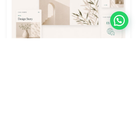
Traducción De Sitio Web Plus: 4-7
Secciones (Polylang)
$
4,900.00
Comprar ahora