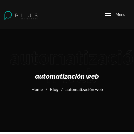
M
e
n
u
automatizació
n web
automatización web
Home
Blog
automatización web
/
/