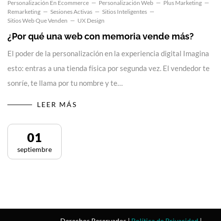
Personalización En Ecommerce
Personalización Web
Plus Marketing
Remarketing
Sesiones Activas
Sitios Inteligentes
Sitios Web Que Venden
UX Design
¿Por qué una web con memoria vende más?
El poder de la personalización en la experiencia digital Imagina
esto: entras a una tienda física por segunda vez. El vendedor te
sonríe, te llama por tu nombre y te…
LEER MÁS
01
septiembre
Derechos Reservados |
Política de Privacidad
|