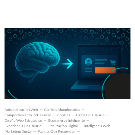
Automatización Web
Carritos Abandonados
Comportamiento Del Usuario
Cookies
Datos Del Usuario
Diseño Web Estratégico
Ecommerce Inteligente
Experiencia De Usuario
Fidelización Digital
Inteligencia Web
Marketing Digital
Páginas Que Recuerdan