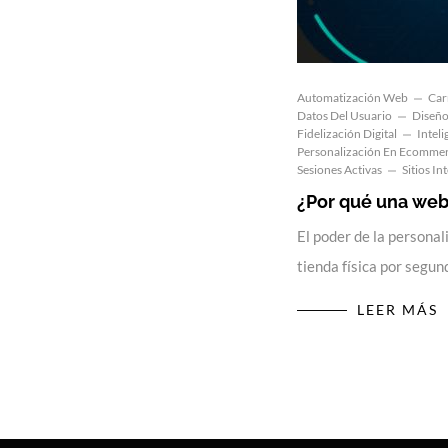
Automatización Web
Car
Datos Del Usuario
Diseño
Fidelización Digital
Intel
Personalización En Ecomme
Sesiones Activas
Sitios In
¿Por qué una we
El poder de la personal
tienda física por segun
LEER MÁS