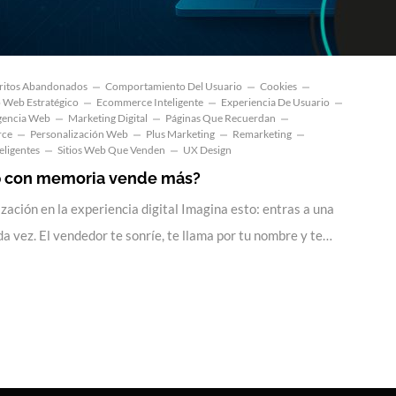
ritos Abandonados
Comportamiento Del Usuario
Cookies
 Web Estratégico
Ecommerce Inteligente
Experiencia De Usuario
igencia Web
Marketing Digital
Páginas Que Recuerdan
rce
Personalización Web
Plus Marketing
Remarketing
teligentes
Sitios Web Que Venden
UX Design
b con memoria vende más?
ización en la experiencia digital Imagina esto: entras a una
da vez. El vendedor te sonríe, te llama por tu nombre y te…