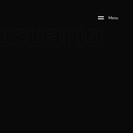
usuario
M
e
n
u