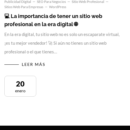
Publicidad Digital
SEO Para Negocios
Sitio Web Profesional
Sitios Web Para Empresas
WordPress
💻 La importancia de tener un sitio web
profesional en la era digital 🌐
En la era digital, tu sitio web no es solo un escaparate virtual,
¡es tu mejor vendedor! 🚀 Si aún no tienes un sitio web
profesional o el que tienes…
LEER MÁS
20
enero