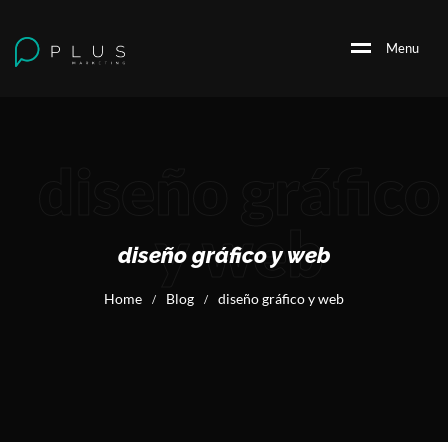
M
e
n
u
diseño gráfico
y web
diseño gráfico y web
Home
Blog
diseño gráfico y web
/
/