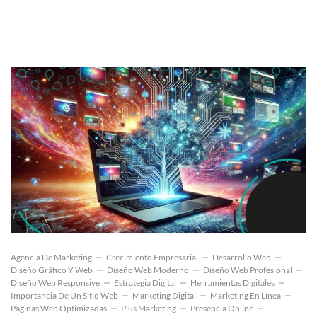
Agencia De Marketing
Crecimiento Empresarial
Desarrollo Web
Diseño Gráfico Y Web
Diseño Web Moderno
Diseño Web Profesional
Diseño Web Responsive
Estrategia Digital
Herramientas Digitales
Importancia De Un Sitio Web
Marketing Digital
Marketing En Línea
Páginas Web Optimizadas
Plus Marketing
Presencia Online