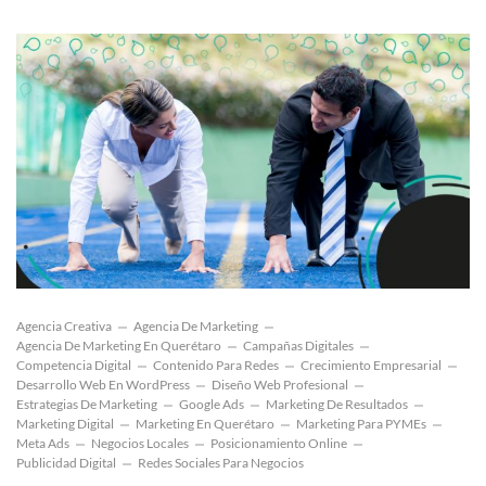
Agencia Creativa
Agencia De Marketing
Agencia De Marketing En Querétaro
Campañas Digitales
Competencia Digital
Contenido Para Redes
Crecimiento Empresarial
Desarrollo Web En WordPress
Diseño Web Profesional
Estrategias De Marketing
Google Ads
Marketing De Resultados
Marketing Digital
Marketing En Querétaro
Marketing Para PYMEs
Meta Ads
Negocios Locales
Posicionamiento Online
Publicidad Digital
Redes Sociales Para Negocios