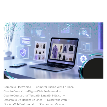
Comercio Electrónico
Comprar Página Web En Línea
Cuánto Cuesta Una Página Web Profesional
Cuánto Cuesta Una Tienda En Línea En México
Desarrollo De Tiendas En Línea
Desarrollo Web
Diseño Web Profesional
ECommerce México