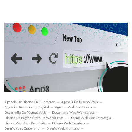
Agencia De Diseño En Querétaro
Agencia De Diseño Web
Agencia De Marketing Digital
Agencia Web En México
Desarrollo De Páginas Web
Desarrollo Web Wordpress
Diseño De Páginas Web En WordPress
Diseño Web Con Estrategia
Diseño Web Con Propósito
Diseño Web Creativo
Diseño Web Emocional
Diseño Web Humano