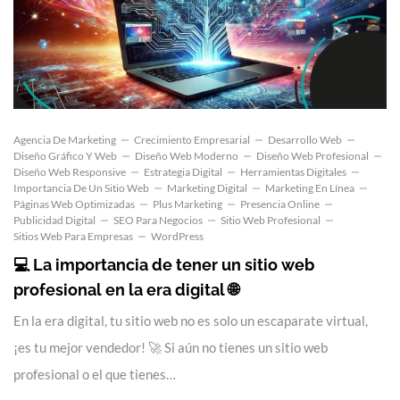
Agencia De Marketing
Crecimiento Empresarial
Desarrollo Web
Diseño Gráfico Y Web
Diseño Web Moderno
Diseño Web Profesional
Diseño Web Responsive
Estrategia Digital
Herramientas Digitales
Importancia De Un Sitio Web
Marketing Digital
Marketing En Línea
Páginas Web Optimizadas
Plus Marketing
Presencia Online
Publicidad Digital
SEO Para Negocios
Sitio Web Profesional
Sitios Web Para Empresas
WordPress
💻 La importancia de tener un sitio web
profesional en la era digital 🌐
En la era digital, tu sitio web no es solo un escaparate virtual,
¡es tu mejor vendedor! 🚀 Si aún no tienes un sitio web
profesional o el que tienes…