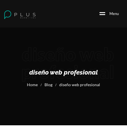
M
e
n
u
diseño web
profesional
diseño web profesional
Home
Blog
diseño web profesional
/
/