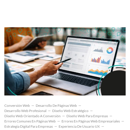
Conversión Web
Desarrollo De Páginas Web
Desarrollo Web Profesional
Diseño Web Estratégico
Diseño Web Orientado A Conversión
Diseño Web Para Empresas
Errores Comunes En Páginas Web
Errores En Páginas Web Empresariales
Estrategia Digital Para Empresas
Experiencia De Usuario UX