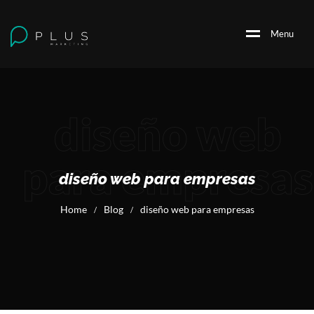
M
e
n
u
diseño web
para empresas
diseño web para empresas
Home
Blog
diseño web para empresas
/
/