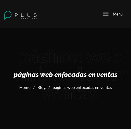
M
e
n
u
páginas web
enfocadas en
páginas web enfocadas en ventas
ventas
Home
Blog
páginas web enfocadas en ventas
/
/