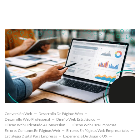
Conversión Web
Desarrollo De Páginas Web
Desarrollo Web Profesional
Diseño Web Estratégico
Diseño Web Orientado A Conversión
Diseño Web Para Empresas
Errores Comunes En Páginas Web
Errores En Páginas Web Empresariales
Estrategia Digital Para Empresas
Experiencia De Usuario UX