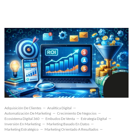
Adquisición De Clientes
Analítica Digital
Automatización De Marketing
Crecimiento De Negocios
Ecosistema Digital 360
Embudos De Venta
Estrategia Digital
Inversión En Marketing
Marketing Basado En Datos
Marketing Estratégico
Marketing Orientado A Resultados