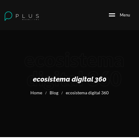
M
e
n
u
ecosistema
digital 360
ecosistema digital 360
Home
Blog
ecosistema digital 360
/
/