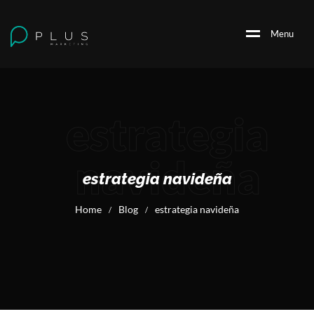
M
e
n
u
estrategia
navideña
estrategia navideña
Home
Blog
estrategia navideña
/
/