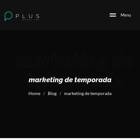
M
e
n
u
marketing de
temporada
marketing de temporada
Home
Blog
marketing de temporada
/
/