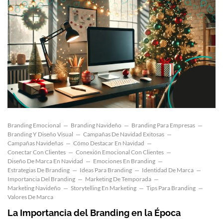
Branding Emocional
Branding Navideño
Branding Para Empresas
Branding Y Diseño Visual
Campañas De Navidad Exitosas
Campañas Navideñas
Cómo Destacar En Navidad
Conectar Con Clientes
Conexión Emocional Con Clientes
Diseño De Marca En Navidad
Emociones En Branding
Estrategias De Branding
Ideas Para Branding
Identidad De Marca
Importancia Del Branding
Marketing De Temporada
Marketing Navideño
Storytelling En Marketing
Tips Para Branding
Valores De Marca
La Importancia del Branding en la Época