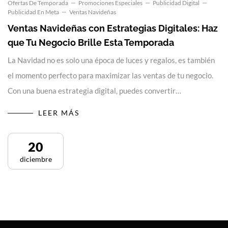
Ofertas De Temporada
Promociones Especiales
Publicidad Digital
Publicidad En Meta
Ventas Navideñas
Ventas Navideñas con Estrategias Digitales: Haz
que Tu Negocio Brille Esta Temporada
La Navidad no es solo una época de luces y regalos, es también
el momento perfecto para maximizar las ventas de tu negocio.
Con una buena estrategia digital, puedes convertir…
LEER MÁS
20
diciembre