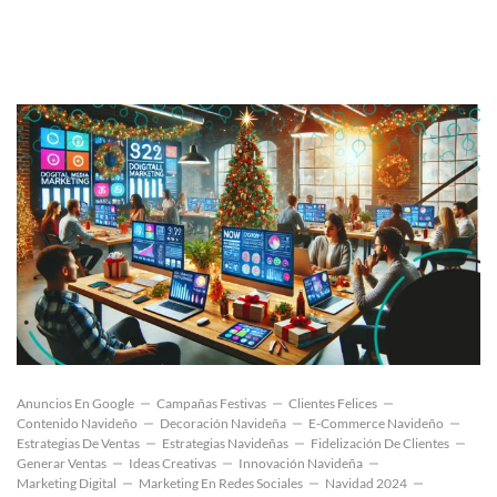
Anuncios En Google
Campañas Festivas
Clientes Felices
Contenido Navideño
Decoración Navideña
E-Commerce Navideño
Estrategias De Ventas
Estrategias Navideñas
Fidelización De Clientes
Generar Ventas
Ideas Creativas
Innovación Navideña
Marketing Digital
Marketing En Redes Sociales
Navidad 2024