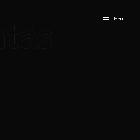
ntas
M
e
n
u