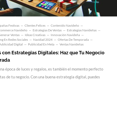
añas Festivas
Clientes Felices
Contenido Navideño
Commerce Navideño
Estrategias De Ventas
Estrategias Navideñas
enerar Ventas
Ideas Creativas
Innovación Navideña
ng En Redes Sociales
Navidad 2024
Ofertas De Temporada
Publicidad Digital
Publicidad En Meta
Ventas Navideñas
 con Estrategias Digitales: Haz que Tu Negocio
orada
una época de luces y regalos, es también el momento perfecto
tas de tu negocio. Con una buena estrategia digital, puedes