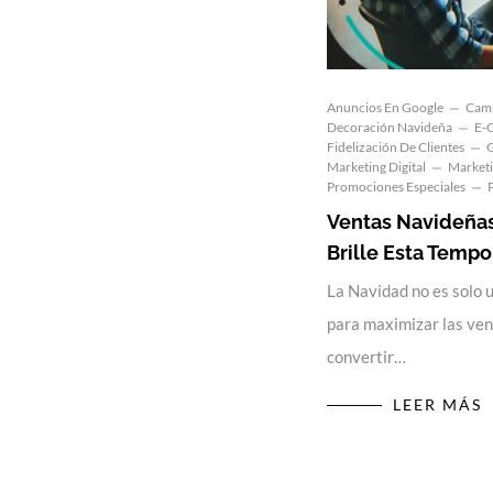
Anuncios En Google
Camp
Decoración Navideña
E-
Fidelización De Clientes
G
Marketing Digital
Marketi
Promociones Especiales
Ventas Navideñas
Brille Esta Temp
La Navidad no es solo 
para maximizar las ven
convertir…
LEER MÁS