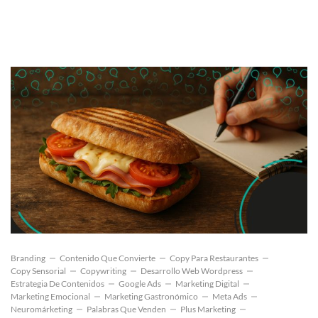
Branding
Contenido Que Convierte
Copy Para Restaurantes
Copy Sensorial
Copywriting
Desarrollo Web Wordpress
Estrategia De Contenidos
Google Ads
Marketing Digital
Marketing Emocional
Marketing Gastronómico
Meta Ads
Neuromárketing
Palabras Que Venden
Plus Marketing