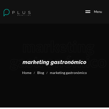
M
e
n
u
marketing
gastronómico
marketing gastronómico
Home
Blog
marketing gastronómico
/
/