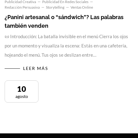
Publicidad Creativa
Publicidad En Redes Sociales
Redacción Persuasiva
Storytelling
Ventas Online
¿Panini artesanal o “sándwich”? Las palabras
también venden
📜 Introducción: La batalla invisible en el menú Cierra los ojos
por un momento y visualiza la escena: Estás en una cafetería,
hojeando el menú. Tus ojos se deslizan entre…
LEER MÁS
10
agosto