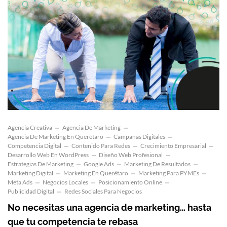
Agencia Creativa
Agencia De Marketing
Agencia De Marketing En Querétaro
Campañas Digitales
Competencia Digital
Contenido Para Redes
Crecimiento Empresarial
Desarrollo Web En WordPress
Diseño Web Profesional
Estrategias De Marketing
Google Ads
Marketing De Resultados
Marketing Digital
Marketing En Querétaro
Marketing Para PYMEs
Meta Ads
Negocios Locales
Posicionamiento Online
Publicidad Digital
Redes Sociales Para Negocios
No necesitas una agencia de marketing… hasta
que tu competencia te rebasa