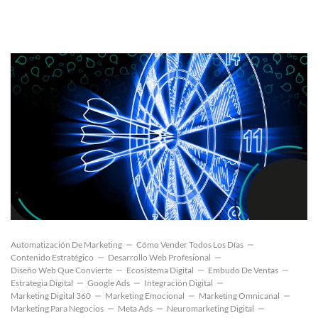
Automatización De Marketing
Cómo Vender Todos Los Días
Contenido Estratégico
Desarrollo Web Profesional
Diseño Web Que Convierte
Ecosistema Digital
Embudo De Ventas
Estrategia Digital
Google Ads
Integración Digital
Marketing Digital 360
Marketing Emocional
Marketing Omnicanal
Marketing Para Negocios
Meta Ads
Neuromarketing Digital