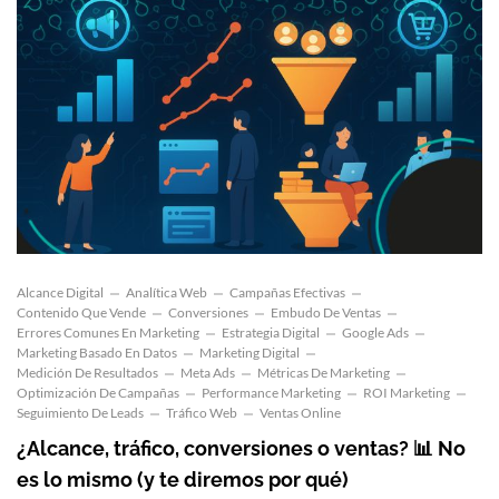
Alcance Digital
Analítica Web
Campañas Efectivas
Contenido Que Vende
Conversiones
Embudo De Ventas
Errores Comunes En Marketing
Estrategia Digital
Google Ads
Marketing Basado En Datos
Marketing Digital
Medición De Resultados
Meta Ads
Métricas De Marketing
Optimización De Campañas
Performance Marketing
ROI Marketing
Seguimiento De Leads
Tráfico Web
Ventas Online
¿Alcance, tráfico, conversiones o ventas? 📊 No
es lo mismo (y te diremos por qué)