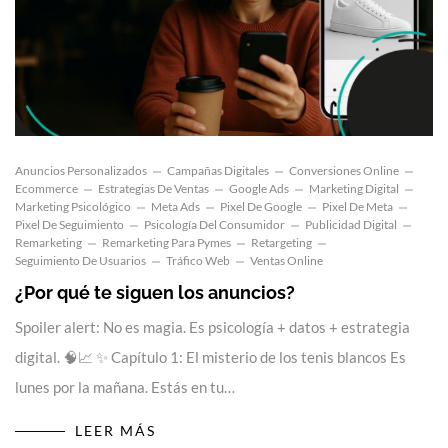
Anuncios Personalizados
Campañas Digitales
Conversiones Online
Ecommerce
Estrategias De Ventas
Google Ads
Marketing Digital
Marketing Psicológico
Meta Ads
Pixel De Google
Pixel De Meta
Pixel De Seguimiento
Psicología Del Consumidor
Publicidad Digital
Remarketing
Remarketing Para Pymes
Retargeting
Seguimiento De Usuarios
Tráfico Web
Ventas Online
¿Por qué te siguen los anuncios?
Spoiler alert: No es magia. Es psicología + datos + estrategia
digital. 🧠📈 ✨ Capítulo 1: El misterio de los tenis blancos Es
lunes por la mañana. Estás en tu…
LEER MÁS