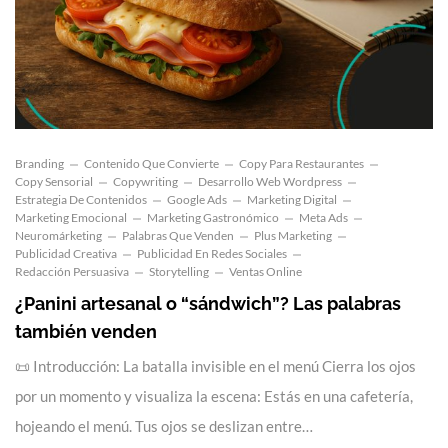
Branding
Contenido Que Convierte
Copy Para Restaurantes
Copy Sensorial
Copywriting
Desarrollo Web Wordpress
Estrategia De Contenidos
Google Ads
Marketing Digital
Marketing Emocional
Marketing Gastronómico
Meta Ads
Neuromárketing
Palabras Que Venden
Plus Marketing
Publicidad Creativa
Publicidad En Redes Sociales
Redacción Persuasiva
Storytelling
Ventas Online
¿Panini artesanal o “sándwich”? Las palabras
también venden
📜 Introducción: La batalla invisible en el menú Cierra los ojos
por un momento y visualiza la escena: Estás en una cafetería,
hojeando el menú. Tus ojos se deslizan entre…