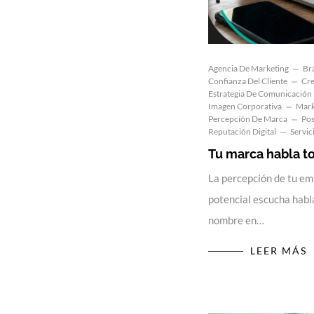
Agencia De Marketing
Br
Confianza Del Cliente
Cre
Estrategia De Comunicación
Imagen Corporativa
Mark
Percepción De Marca
Pos
Reputación Digital
Servic
Tu marca habla t
La percepción de tu em
potencial escucha habl
nombre en…
LEER MÁS