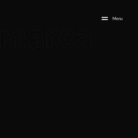
 marca
M
e
n
u