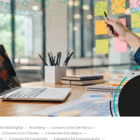
oridad Digital
Branding
Comunicación De Marca
Conexión Con Clientes
Contenido Estratégico
es
Creación De Contenido
Estrategia De Comunicación