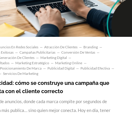
uncios En Redes Sociales
Atracción De Clientes
Branding
Exitosas
Campañas Publicitarias
Conversión De Ventas
eneración De Clientes
Marketing Digital
ltados
Marketing Estratégico
Marketing Online
Posicionamiento De Marca
Publicidad Digital
Publicidad Efectiva
Servicios De Marketing
cidad: cómo se construye una campaña que
a con el cliente correcto
de anuncios, donde cada marca compite por segundos de
n más publica… sino quien mejor conecta. Hoy en día, tener