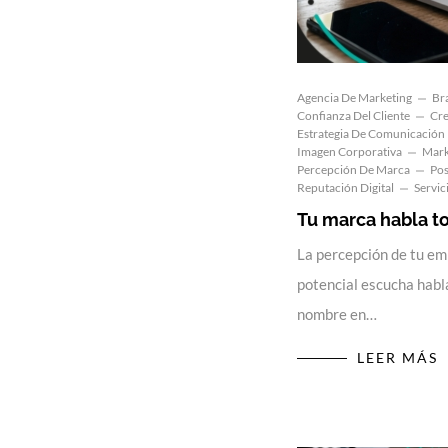
Agencia De Marketing
Br
Confianza Del Cliente
Cre
Estrategia De Comunicación
Imagen Corporativa
Mark
Percepción De Marca
Pos
Reputación Digital
Servic
Tu marca habla t
La percepción de tu em
potencial escucha habl
nombre en…
LEER MÁS