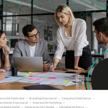
encia De Publicidad
Branding Empresarial
Campañas Publicitarias
ecimiento Empresarial
Empresa De Marketing
strategia Digital
Generación De Clientes
Identidad De Marca