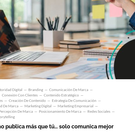
oridad Digital
Branding
Comunicación De Marca
Conexión Con Clientes
Contenido Estratégico
es
Creación De Contenido
Estrategia De Comunicación
ad De Marca
Marketing Digital
Marketing Empresarial
Percepción De Marca
Posicionamiento De Marca
Redes Sociales
orytelling
o publica más que tú… solo comunica mejor