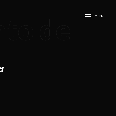
nto de
M
e
n
u
a