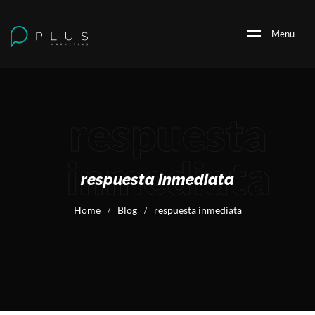
M
e
n
u
respuesta
inmediata
respuesta inmediata
Home
Blog
respuesta inmediata
/
/