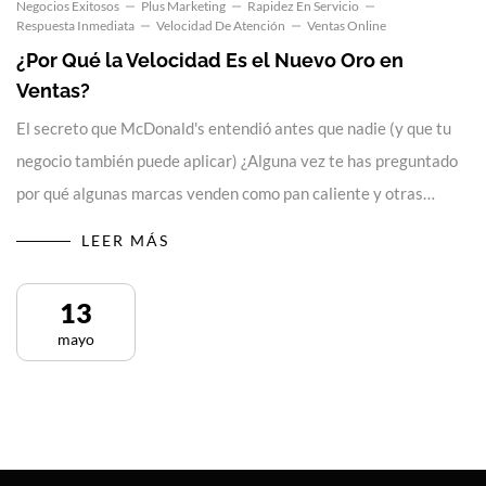
Negocios Exitosos
Plus Marketing
Rapidez En Servicio
Respuesta Inmediata
Velocidad De Atención
Ventas Online
¿Por Qué la Velocidad Es el Nuevo Oro en
Ventas?
El secreto que McDonald's entendió antes que nadie (y que tu
negocio también puede aplicar) ¿Alguna vez te has preguntado
por qué algunas marcas venden como pan caliente y otras…
LEER MÁS
13
mayo