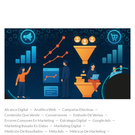
Alcance Digital
Analítica Web
Campañas Efectivas
Contenido Que Vende
Conversiones
Embudo De Ventas
Errores Comunes En Marketing
Estrategia Digital
Google Ads
Marketing Basado En Datos
Marketing Digital
Medición De Resultados
Meta Ads
Métricas De Marketing