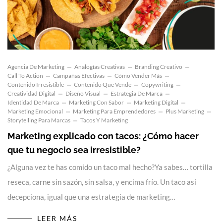
Agencia De Marketing
Analogías Creativas
Branding Creativo
Call To Action
Campañas Efectivas
Cómo Vender Más
Contenido Irresistible
Contenido Que Vende
Copywriting
Creatividad Digital
Diseño Visual
Estrategia De Marca
Identidad De Marca
Marketing Con Sabor
Marketing Digital
Marketing Emocional
Marketing Para Emprendedores
Plus Marketing
Storytelling Para Marcas
Tacos Y Marketing
Marketing explicado con tacos: ¿Cómo hacer
que tu negocio sea irresistible?
¿Alguna vez te has comido un taco mal hecho?Ya sabes… tortilla
reseca, carne sin sazón, sin salsa, y encima frío. Un taco así
decepciona, igual que una estrategia de marketing…
LEER MÁS