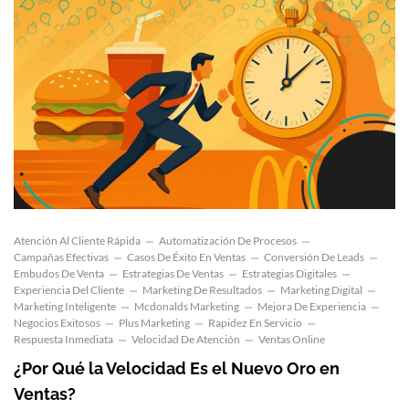
Atención Al Cliente Rápida
Automatización De Procesos
Campañas Efectivas
Casos De Éxito En Ventas
Conversión De Leads
Embudos De Venta
Estrategias De Ventas
Estrategias Digitales
Experiencia Del Cliente
Marketing De Resultados
Marketing Digital
Marketing Inteligente
Mcdonalds Marketing
Mejora De Experiencia
Negocios Exitosos
Plus Marketing
Rapidez En Servicio
Respuesta Inmediata
Velocidad De Atención
Ventas Online
¿Por Qué la Velocidad Es el Nuevo Oro en
Ventas?