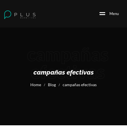
M
e
n
u
campañas
efectivas
campañas efectivas
Home
Blog
campañas efectivas
/
/