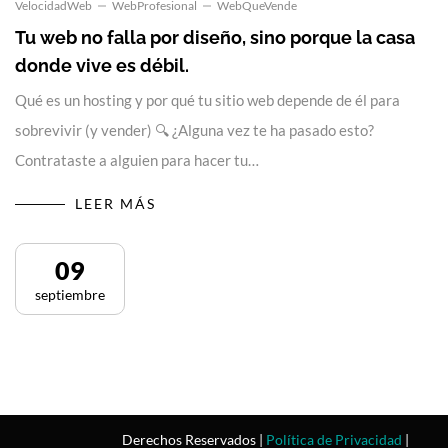
VelocidadWeb
WebProfesional
WebQueVende
Tu web no falla por diseño, sino porque la casa
donde vive es débil.
Qué es un hosting y por qué tu sitio web depende de él para
sobrevivir (y vender) 🔍 ¿Alguna vez te ha pasado esto?
Contrataste a alguien para hacer tu…
LEER MÁS
09
septiembre
Derechos Reservados |
Política de Privacidad
|