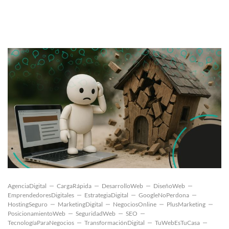
AgenciaDigital
CargaRápida
DesarrolloWeb
DiseñoWeb
EmprendedoresDigitales
EstrategiaDigital
GoogleNoPerdona
HostingSeguro
MarketingDigital
NegociosOnline
PlusMarketing
PosicionamientoWeb
SeguridadWeb
SEO
TecnologíaParaNegocios
TransformaciónDigital
TuWebEsTuCasa