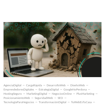
AgenciaDigital
CargaRápida
DesarrolloWeb
DiseñoWeb
EmprendedoresDigitales
EstrategiaDigital
GoogleNoPerdona
HostingSeguro
MarketingDigital
NegociosOnline
PlusMarketing
PosicionamientoWeb
SeguridadWeb
SEO
TecnologíaParaNegocios
TransformaciónDigital
TuWebEsTuCasa