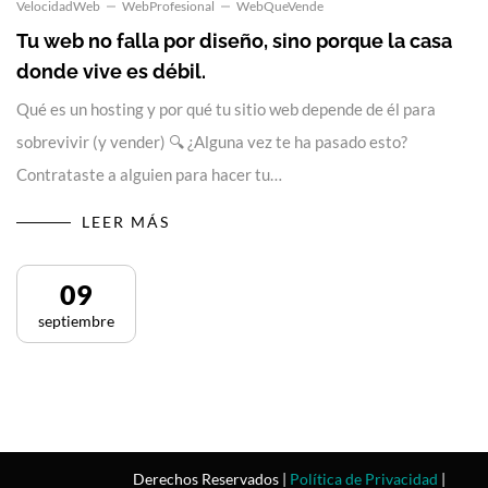
VelocidadWeb
WebProfesional
WebQueVende
Tu web no falla por diseño, sino porque la casa
donde vive es débil.
Qué es un hosting y por qué tu sitio web depende de él para
sobrevivir (y vender) 🔍 ¿Alguna vez te ha pasado esto?
Contrataste a alguien para hacer tu…
LEER MÁS
09
septiembre
Derechos Reservados |
Política de Privacidad
|