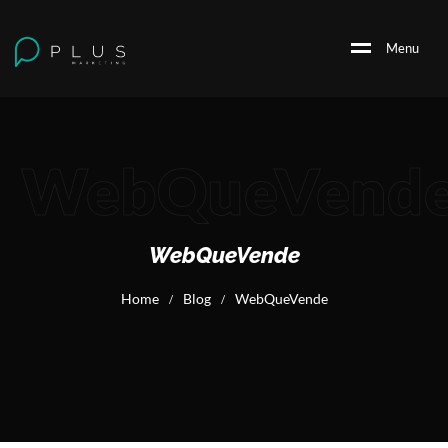
M
e
n
u
WebQueVend
WebQueVende
Home
Blog
WebQueVende
/
/