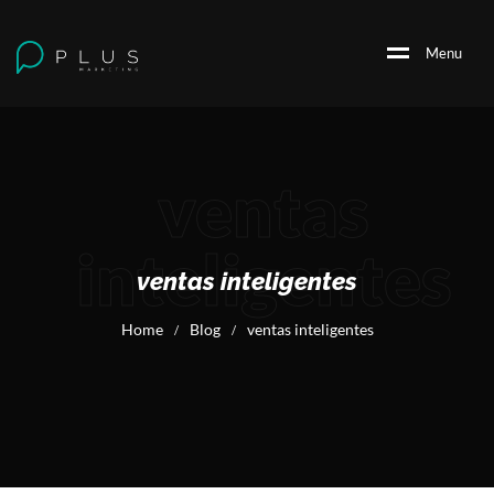
M
e
n
u
ventas
inteligentes
ventas inteligentes
Home
Blog
ventas inteligentes
/
/