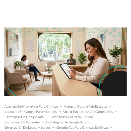
Agencia De Marketing Para Clínicas
Agencia Google Ads Estética
Anuncios En Google Para Médicos
Atraer Pacientes Con Google Ads
Campañas De Google Ads
Campañas SEM Para Clínicas
Captación De Pacientes
Estrategias De Google Ads
Generación De Leads Médicos
Google Ads Para Clínicas Estéticas